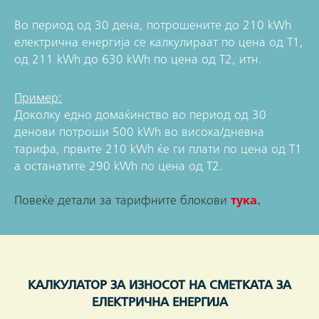
Во период од 30 дена, потрошените до 210 kWh
електрична енергија се калкулираат по цена од Т1,
од 211 kWh до 630 kWh по цена од Т2, итн.
Пример:
Доколку едно домаќинство во период од 30
денови потроши 500 kWh во висока/дневна
тарифа, првите 210 kWh ќе ги плати по цена од Т1
а останатите 290 kWh по цена од Т2.
Повеќе детали за тарифните блокови
тука.
КАЛКУЛАТОР ЗА ИЗНОСОТ НА СМЕТКАТА ЗА
ЕЛЕКТРИЧНА ЕНЕРГИЈА