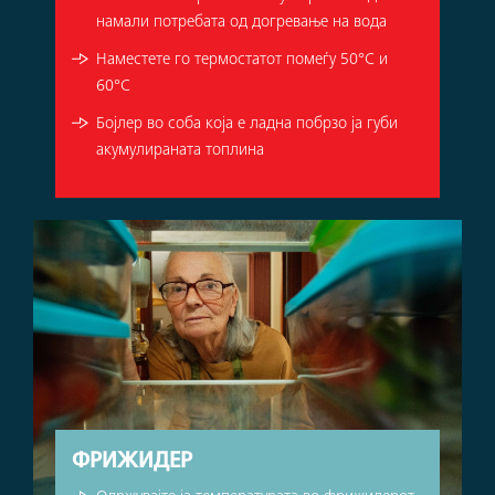
намали потребата од догревање на вода
Наместете го термостатот помеѓу 50°C и
60°C
Бојлер во соба која е ладна побрзо ја губи
акумулираната топлина
ФРИЖИДЕР