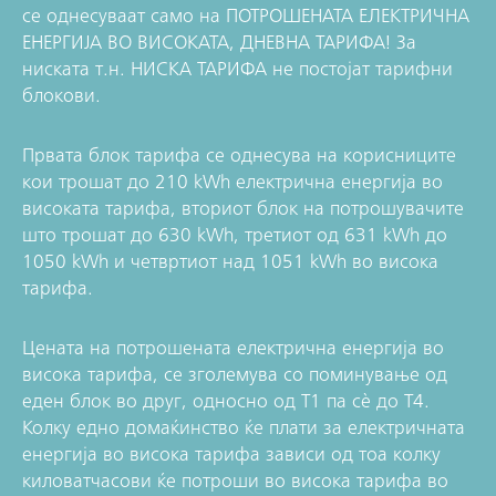
се однесуваат само на ПОТРОШЕНАТА ЕЛЕКТРИЧНА
ЕНЕРГИЈА ВО ВИСОКАТА, ДНЕВНА ТАРИФА! За
ниската т.н. НИСКА ТАРИФА не постојат тарифни
блокови.
Првата блок тарифа се однесува на корисниците
кои трошат до 210 kWh електрична енергија во
високата тарифа, вториот блок на потрошувачите
што трошат до 630 kWh, третиот од 631 kWh до
1050 kWh и четвртиот над 1051 kWh во висока
тарифа.
Цената на потрошената електрична енергија во
висока тарифа, се зголемува со поминување од
еден блок во друг, односно од Т1 па сè до Т4.
Колку едно домаќинство ќе плати за електричната
енергија во висока тарифа зависи од тоа колку
киловатчасови ќе потроши во висока тарифа во