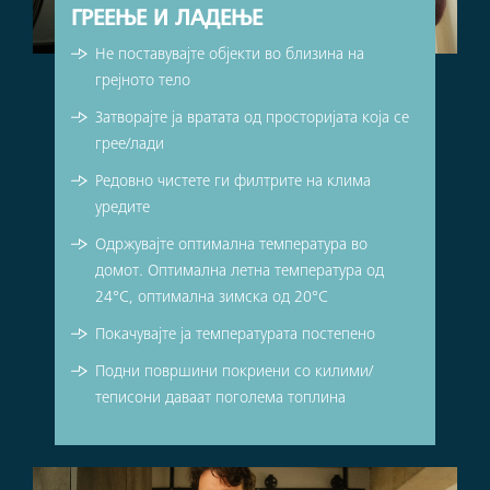
ГРЕЕЊЕ И ЛАДЕЊЕ
Не поставувајте објекти во близина на
грејното тело
Затворајте ја вратата од просторијата која се
грее/лади
Редовно чистете ги филтрите на клима
уредите
Одржувајте оптимална температура во
домот. Оптимална летна температура од
24°C, оптимална зимска од 20°C
Покачувајте ја температурата постепено
Подни површини покриени со килими/
теписони даваат поголема топлина