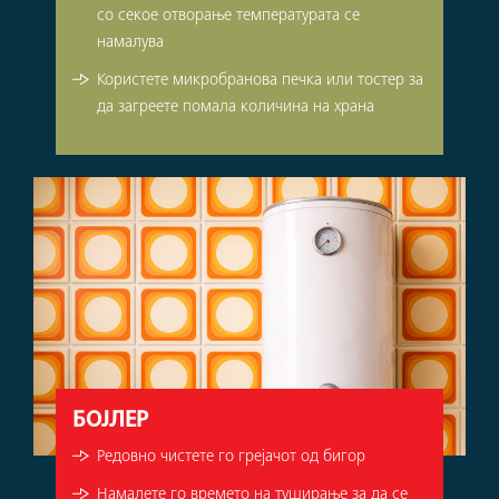
со секое отворање температурата се
намалува
Користете микробранова печка или тостер за
да загреете помала количина на храна
БОЈЛЕР
Редовно чистете го грејачот од бигор
Намалете го времето на туширање за да се