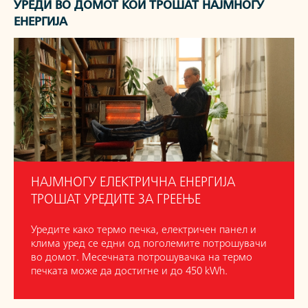
УРЕДИ ВО ДОМОТ КОИ ТРОШАТ НАЈМНОГУ
ЕНЕРГИЈА
НАЈМНОГУ ЕЛЕКТРИЧНА ЕНЕРГИЈА
ТРОШАТ УРЕДИТЕ ЗА ГРЕЕЊЕ
Уредите како термо печка, електричен панел и
клима уред се едни од поголемите потрошувачи
во домот. Месечната потрошувачка на термо
печката може да достигне и до 450 kWh.