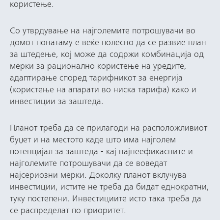
користење.
Со утврдување на најголемите потрошувачи во
домот понатаму е веќе полесно да се развие план
за штедење, кој може да содржи комбинација од
мерки за рационално користење на уредите,
адаптирање според тарифникот за енергија
(користење на апарати во ниска тарифа) како и
инвестиции за заштеда.
Планот треба да се прилагоди на расположливиот
буџет и на местото каде што има најголем
потенцијал за заштеда - кај најнеефикасните и
најголемите потрошувачи да се воведат
најсериозни мерки. Доколку планот вклучува
инвестиции, истите не треба да бидат еднократни,
туку постепени. Инвестициите исто така треба да
се распределат по приоритет.