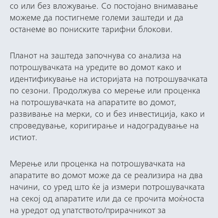
со или без вложување. Со постојано внимавање
можеме да постигнеме големи заштеди и да
останеме во пониските тарифни блокови.
Планот на заштеда започнува со анализа на
потрошувачката на уредите во домот како и
идентификување на историјата на потрошувачката
по сезони. Продолжува со мерење или проценка
на потрошувачката на апаратите во домот,
развивање на мерки, со и без инвестиција, како и
спроведување, коригирање и надоградување на
истиот.
Мерење или проценка на потрошувачката на
апаратите во домот може да се реализира на два
начини, со уред што ќе ја измери потрошувачката
на секој од апаратите или да се прочита моќноста
на уредот од упатството/прирачникот за