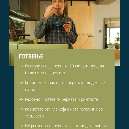
ГОТВЕЊЕ
Исклучувајте ја рерната 10 минути пред да
биде готово јадењето
Користете капак на тенџерињата додека се
готви
Редовно чистете ги рерната и ринглите
Користете рингла која е иста големина со
тенџерето
Не ја отворајте рерната често додека работи,