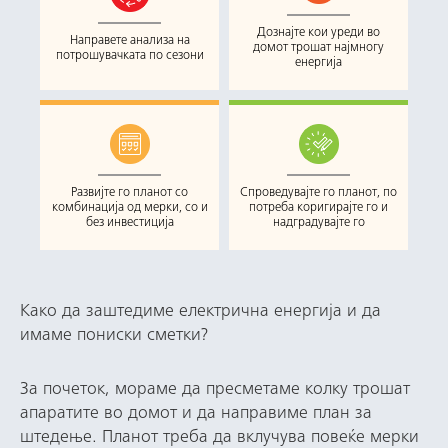
Дознајте кои уреди во
Направете анализа на
домот трошат најмногу
потрошувачката по сезони
енергија
Развијте го планот со
Спроведувајте го планот, по
комбинација од мерки, со и
потреба коригирајте го и
без инвестиција
надградувајте го
Како да заштедиме електрична енергија и да
имаме пониски сметки?
За почеток, мораме да пресметаме колку трошат
апаратите во домот и да направиме план за
штедење. Планот треба да вклучува повеќе мерки