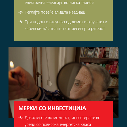
електрична енергија, во ниска тарифа
Пеглајте повеќе алишта наеднаш
При подолго отсуство од домот исклучете ги
кабелскиот/сателитскиот ресивер и рутерот
МЕРКИ СО ИНВЕСТИЦИЈА
Доколку сте во можност, инвестирајте во
уреди со повисока енергетска класа