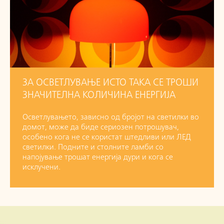
ЗА ОСВЕТЛУВАЊЕ ИСТО ТАКА СЕ ТРОШИ
ЗНАЧИТЕЛНА КОЛИЧИНА ЕНЕРГИЈА
Осветлувањето, зависно од бројот на светилки во
домот, може да биде сериозен потрошувач,
особено кога не се користат штедливи или ЛЕД
светилки. Подните и столните ламби со
напојување трошат енергија дури и кога се
исклучени.