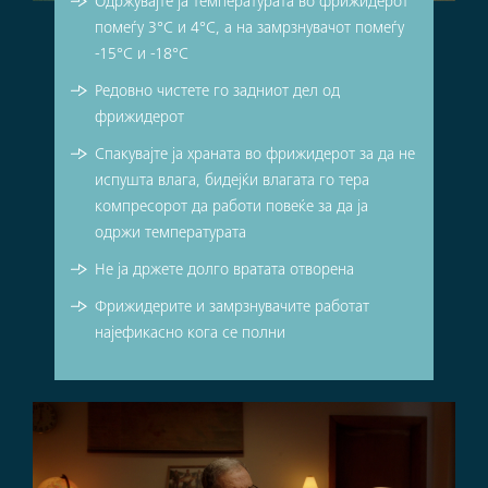
Одржувајте ја температурата во фрижидерот
помеѓу 3°C и 4°C, а на замрзнувачот помеѓу
-15°C и -18°C
Редовно чистете го задниот дел од
фрижидерот
Спакувајте ја храната во фрижидерот за да не
испушта влага, бидејќи влагата го тера
компресорот да работи повеќе за да ја
одржи температурата
Не ја држете долго вратата отворена
Фрижидерите и замрзнувачите работат
најефикасно кога се полни