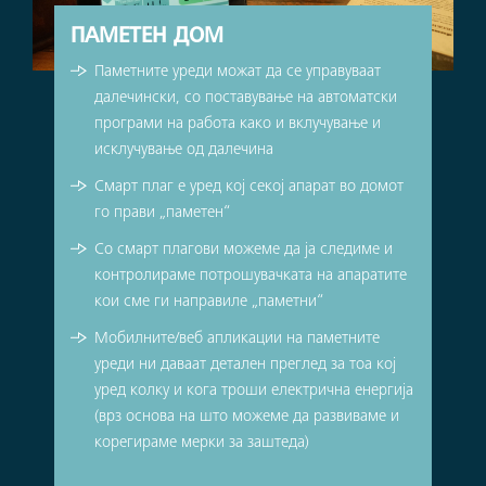
ПАМЕТЕН ДОМ
Паметните уреди можат да се управуваат
далечински, со поставување на автоматски
програми на работа како и вклучување и
исклучување од далечина
Смарт плаг е уред кој секој апарат во домот
го прави „паметен“
Со смарт плагови можеме да ја следиме и
контролираме потрошувачката на апаратите
кои сме ги направиле „паметни“
Мобилните/веб апликации на паметните
уреди ни даваат детален преглед за тоа кој
уред колку и кога троши електрична енергија
(врз основа на што можеме да развиваме и
корегираме мерки за заштеда)