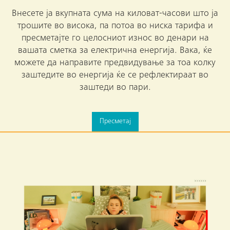
Внесете ја вкупната сума на киловат-часови што ја
трошите во висока, па потоа во ниска тарифа и
пресметајте го целосниот износ во денари на
вашата сметка за електрична енергија. Вака, ќе
можете да направите предвидување за тоа колку
заштедите во енергија ќе се рефлектираат во
заштеди во пари.
Пресметај