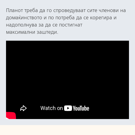
Планот треба да го спроведуваат сите членови на
домаќинството и по потреба да се корегира и
надополнува за да се постигнат
максимални заштеди.