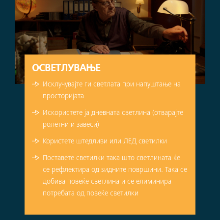
ОСВЕТЛУВАЊЕ
Исклучувајте ги светлата при напуштање на
просторијата
Искористете ја дневната светлина (отварајте
ролетни и завеси)
Користете штедливи или ЛЕД светилки
Поставете светилки така што светлината ќе
се рефлектира од ѕидните површини. Така се
добива повеќе светлина и се елиминира
потребата од повеќе светилки