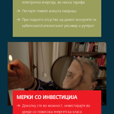
електрична енергија, во ниска тарифа
Пеглајте повеќе алишта наеднаш
При подолго отсуство од домот исклучете ги
кабелскиот/сателитскиот ресивер и рутерот
МЕРКИ СО ИНВЕСТИЦИЈА
Доколку сте во можност, инвестирајте во
уреди со повисока енергетска класа