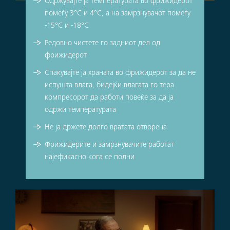
Одржувајте ја температурата во фрижидерот
помеѓу 3°C и 4°C, а на замрзнувачот помеѓу
-15°C и -18°C
Редовно чистете го задниот дел од
фрижидерот
Спакувајте ја храната во фрижидерот за да не
испушта влага, бидејќи влагата го тера
компресорот да работи повеќе за да ја
одржи температурата
Не ја држете долго вратата отворена
Фрижидерите и замрзнувачите работат
најефикасно кога се полни