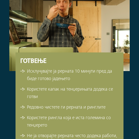
ГОТВЕЊЕ
Исклучувајте ја рерната 10 минути пред да
биде готово јадењето
Користете капак на тенџерињата додека се
готви
Редовно чистете ги рерната и ринглите
Користете рингла која е иста големина со
тенџерето
Не ја отворајте рерната често додека работи,