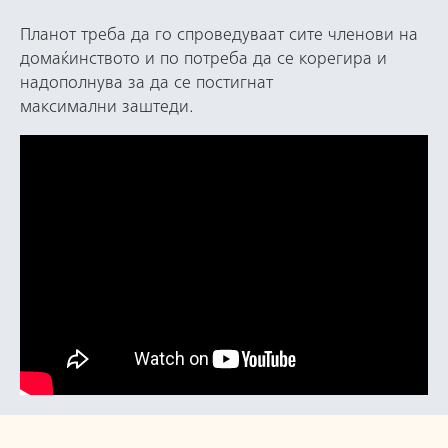
Планот треба да го спроведуваат сите членови на
домаќинството и по потреба да се корегира и
надополнува за да се постигнат
максимални заштеди.