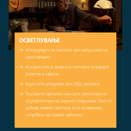
ОСВЕТЛУВАЊЕ
Исклучувајте ги светлата при напуштање на
просторијата
Искористете ја дневната светлина (отварајте
ролетни и завеси)
Користете штедливи или ЛЕД светилки
Поставете светилки така што светлината ќе
се рефлектира од ѕидните површини. Така се
добива повеќе светлина и се елиминира
потребата од повеќе светилки