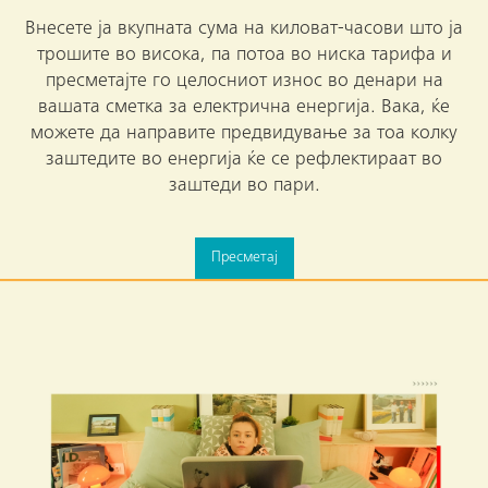
Внесете ја вкупната сума на киловат-часови што ја
трошите во висока, па потоа во ниска тарифа и
пресметајте го целосниот износ во денари на
вашата сметка за електрична енергија. Вака, ќе
можете да направите предвидување за тоа колку
заштедите во енергија ќе се рефлектираат во
заштеди во пари.
Пресметај