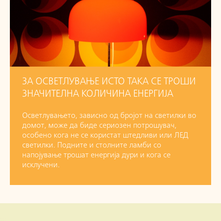
ЗА ОСВЕТЛУВАЊЕ ИСТО ТАКА СЕ ТРОШИ
ЗНАЧИТЕЛНА КОЛИЧИНА ЕНЕРГИЈА
Осветлувањето, зависно од бројот на светилки во
домот, може да биде сериозен потрошувач,
особено кога не се користат штедливи или ЛЕД
светилки. Подните и столните ламби со
напојување трошат енергија дури и кога се
исклучени.