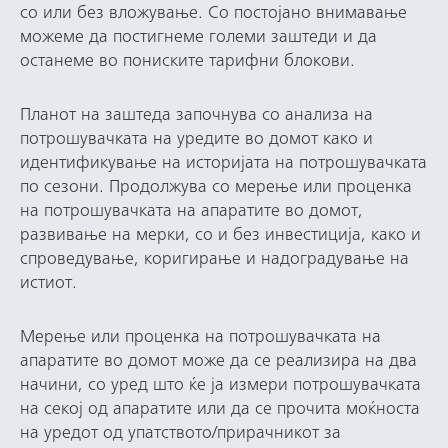
со или без вложување. Со постојано внимавање
можеме да постигнеме големи заштеди и да
останеме во пониските тарифни блокови.
Планот на заштеда започнува со анализа на
потрошувачката на уредите во домот како и
идентификување на историјата на потрошувачката
по сезони. Продолжува со мерење или проценка
на потрошувачката на апаратите во домот,
развивање на мерки, со и без инвестиција, како и
спроведување, коригирање и надоградување на
истиот.
Мерење или проценка на потрошувачката на
апаратите во домот може да се реализира на два
начини, со уред што ќе ја измери потрошувачката
на секој од апаратите или да се прочита моќноста
на уредот од упатството/прирачникот за