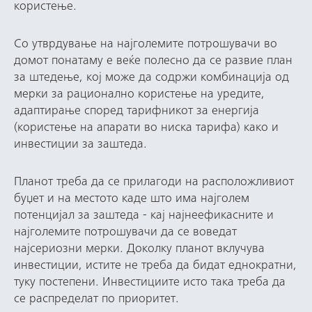
користење.
Со утврдување на најголемите потрошувачи во
домот понатаму е веќе полесно да се развие план
за штедење, кој може да содржи комбинација од
мерки за рационално користење на уредите,
адаптирање според тарифникот за енергија
(користење на апарати во ниска тарифа) како и
инвестиции за заштеда.
Планот треба да се прилагоди на расположливиот
буџет и на местото каде што има најголем
потенцијал за заштеда - кај најнеефикасните и
најголемите потрошувачи да се воведат
најсериозни мерки. Доколку планот вклучува
инвестиции, истите не треба да бидат еднократни,
туку постепени. Инвестициите исто така треба да
се распределат по приоритет.