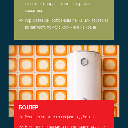
со секое отворање температурата се
намалува
Користете микробранова печка или тостер за
да загреете помала количина на храна
БОЈЛЕР
Редовно чистете го грејачот од бигор
Намалете го времето на туширање за да се