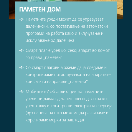
ПАМЕТЕН ДОМ
Паметните уреди можат да се управуваат
далечински, со поставување на автоматски
програми на работа како и вклучување и
исклучување од далечина
Смарт плаг е уред кој секој апарат во домот
го прави „паметен“
Со смарт плагови можеме да ја следиме и
контролираме потрошувачката на апаратите
кои сме ги направиле „паметни“
Мобилните/веб апликации на паметните
уреди ни даваат детален преглед за тоа кој
уред колку и кога троши електрична енергија
(врз основа на што можеме да развиваме и
корегираме мерки за заштеда)