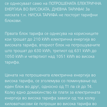
се однесуваат само на ПОТРОШЕНАТА ЕЛЕКТРИЧНА
ЕНЕРГИЈА ВО ВИСОКАТА, ДНЕВНА ТАРИФА! За
ниската т.н. НИСКА ТАРИФА не постојат тарифни
блокови.
Првата блок тарифа се однесува на корисниците
кои трошат до 210 kWh електрична енергија во
високата тарифа, вториот блок на потрошувачите
што трошат до 630 kWh, третиот од 631 kWh до
1050 kWh и четвртиот над 1051 kWh во висока
тарифа.
Цената на потрошената електрична енергија во
висока тарифа, се зголемува со поминување од
еден блок во друг, односно од Т1 па сè до Т4.
Колку едно домаќинство ќе плати за електричната
енергија во висока тарифа зависи од тоа колку
киловатчасови ќе потроши во висока тарифа во