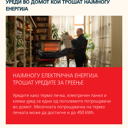
УРЕДИ ВО ДОМОТ КОИ ТРОШАТ НАЈМНОГУ
ЕНЕРГИЈА
НАЈМНОГУ ЕЛЕКТРИЧНА ЕНЕРГИЈА
ТРОШАТ УРЕДИТЕ ЗА ГРЕЕЊЕ
Уредите како термо печка, електричен панел и
клима уред се едни од поголемите потрошувачи
во домот. Месечната потрошувачка на термо
печката може да достигне и до 450 kWh.