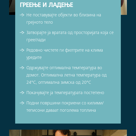
ГРЕЕЊЕ И ЛАДЕЊЕ
Не поставувајте објекти во близина на
грејното тело
Затворајте ја вратата од просторијата која се
грее/лади
Редовно чистете ги филтрите на клима
уредите
Одржувајте оптимална температура во
домот. Оптимална летна температура од
24°C, оптимална зимска од 20°C
Покачувајте ја температурата постепено
Подни површини покриени со килими/
теписони даваат поголема топлина