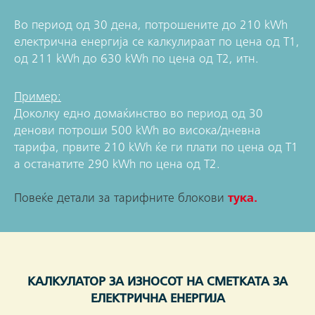
Во период од 30 дена, потрошените до 210 kWh
електрична енергија се калкулираат по цена од Т1,
од 211 kWh до 630 kWh по цена од Т2, итн.
Пример:
Доколку едно домаќинство во период од 30
денови потроши 500 kWh во висока/дневна
тарифа, првите 210 kWh ќе ги плати по цена од Т1
а останатите 290 kWh по цена од Т2.
Повеќе детали за тарифните блокови
тука.
КАЛКУЛАТОР ЗА ИЗНОСОТ НА СМЕТКАТА ЗА
ЕЛЕКТРИЧНА ЕНЕРГИЈА