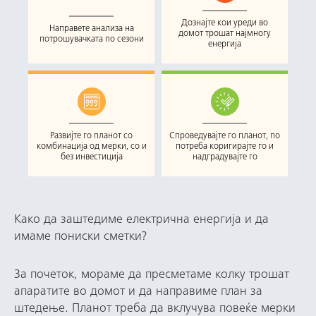
Дознајте кои уреди во
Направете анализа на
домот трошат најмногу
потрошувачката по сезони
енергија
Развијте го планот со
Спроведувајте го планот, по
комбинација од мерки, со и
потреба коригирајте го и
без инвестиција
надградувајте го
Како да заштедиме електрична енергија и да
имаме пониски сметки?
За почеток, мораме да пресметаме колку трошат
апаратите во домот и да направиме план за
штедење. Планот треба да вклучува повеќе мерки